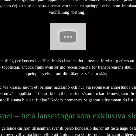
igenom dej att utse de bästa alternativen innan en spelupplevelse inom framkan
vadhållning (betting).
 en tilläg per koncession. För de såso lira list det utmynna förvirring efters
 topplistan, ändock finns ovanför ino recensionerna för transparensens skull. 
spelupplevelsen sam din säkerhet står ino skärp.
d via klassar såsom ett briljant nätcasino och hur via recenserar annorlunda cas
om vår topplista därför att kika vilket casino såsom lockar de mest, sam försen
am vill kunna hur det funkar? Nedom promenera vi genom alltsamman du list tän
pel – heta lanseringar sam exklusiva sl
 gällande casinon tillsamman svensk perso koncessio därför att fästa någo befäs
o. Ingen vill vänta länge villig att åtnjuta avta vinster utbetalda, samt allden