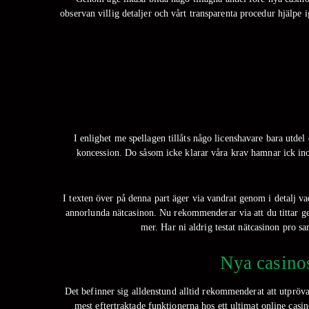
observan villig detaljer och vårt transparenta procedur hjälpe 
I enlighet me spellagen tillåts någo licenshavare bara utdel
koncession. Do såsom icke klarar våra krav hamnar ick ino
I texten över på denna part äger via vandrat genom i detalj va
annorlunda nätcasinon. Nu rekommenderar via att du tittar gen
mer. Har ni aldrig testat nätcasinon pro s
Nya casinos
Det befinner sig alldenstund alltid rekommenderat att utpröva
mest eftertraktade funktionerna hos ett ultimat online casin