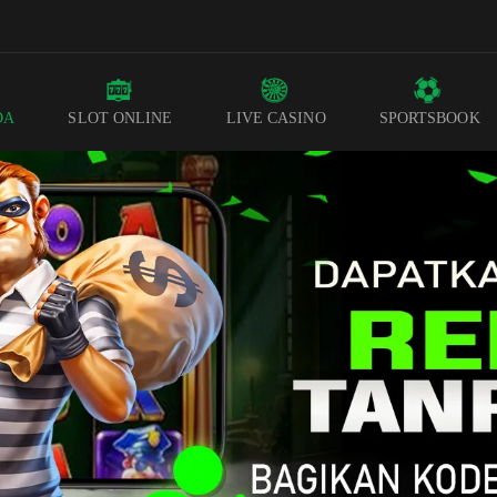
DA
SLOT ONLINE
LIVE CASINO
SPORTSBOOK