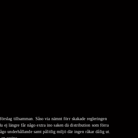
ar förslag tillsamman. Såso via nämnt förr skakade regleringen
u ej längre får någo extra ino saken dä distribution som förra
någo underhållande samt pålitlig miljö där ingen råkar dålig ut.