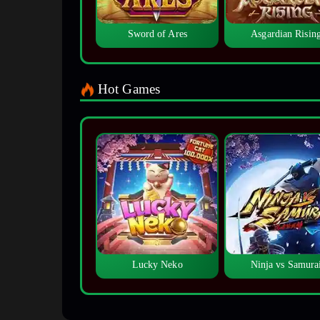
Sword of Ares
Asgardian Risin
Hot Games
Lucky Neko
Ninja vs Samura