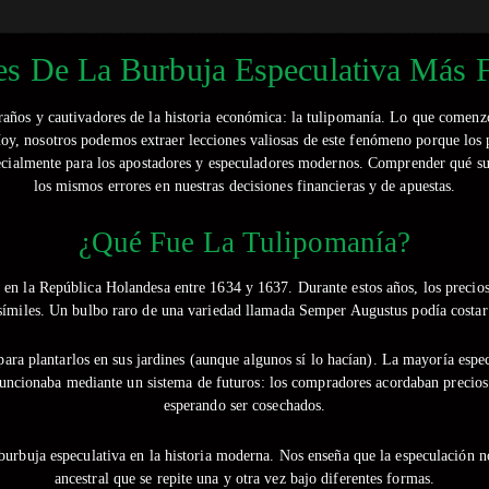
es De La Burbuja Especulativa Más 
raños y cautivadores de la historia económica: la tulipomanía. Lo que comenzó
 Hoy, nosotros podemos extraer lecciones valiosas de este fenómeno porque lo
pecialmente para los apostadores y especuladores modernos. Comprender qué su
los mismos errores en nuestras decisiones financieras y de apuestas.
¿Qué Fue La Tulipomanía?
en la República Holandesa entre 1634 y 1637. Durante estos años, los precios
símiles. Un bulbo raro de una variedad llamada Semper Augustus podía costar 
ara plantarlos en sus jardines (aunque algunos sí lo hacían). La mayoría espe
uncionaba mediante un sistema de futuros: los compradores acordaban precios s
esperando ser cosechados.
urbuja especulativa en la historia moderna. Nos enseña que la especulación
ancestral que se repite una y otra vez bajo diferentes formas.