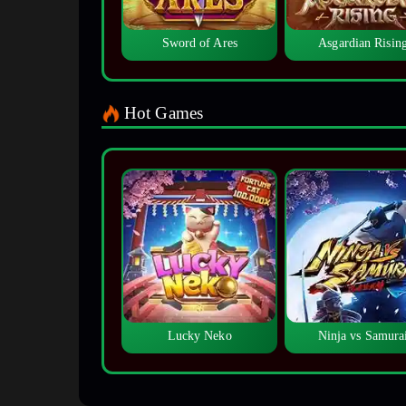
Sword of Ares
Asgardian Risin
Hot Games
Lucky Neko
Ninja vs Samura