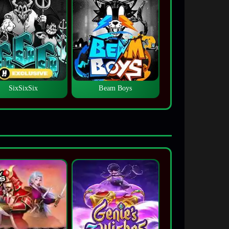
SixSixSix
Beam Boys