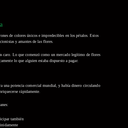
a
a
ones de colores únicos e impredecibles en los pétalos. Estos
onistas y amantes de las flores.
más caro. Lo que comenzó como un mercado legítimo de flores
icamente lo que alguien estaba dispuesto a pagar.
a una potencia comercial mundial, y había dinero circulando
nriquecerse rápidamente.
anes:
ticipar también
finidamente