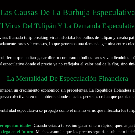
Las Causas De La Burbuja Especulativ
El Virus Del Tulipán Y La Demanda Especulativ
us llamado tulip breaking virus infectaba los bulbos de tulipán y creaba patr
madamente raros y hermosos, lo que generaba una demanda genuina entre colecci
escubrieron que podían ganar dinero comprando bulbos raros y vendiéndolos 
 especulativo donde el precio ya no reflejaba el valor real de la flor, sino ún
La Mentalidad De Especulación Financiera
mentaban un crecimiento económico sin precedentes. La República Holandesa er
queza colectiva creó un ambiente donde muchas personas creían que podrían e
entalidad especulativa se propagó como el mismo virus que infectaba los tulip
er oportunidades
: Cuando veías a tu vecino ganar dinero rápido, querías par
ciega en el futuro
: Muchos asumían que los precios seguirían subiendo inde