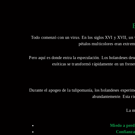
Todo comenzó con un virus. En los siglos XVI y XVII, un vir
pétalos multicolores eran extre
Pero aquí es donde entra la especulación. Los holandeses d
exóticas se transformó rápidamente en un frenesí
Durante el apogeo de la tulipomanía, los holandeses experi
abundantemente. Esta ri
La m
Miedo a perd
Confianza 