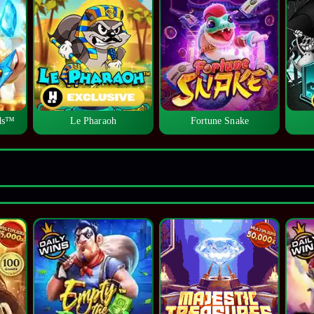
lds™
Le Pharaoh
Fortune Snake