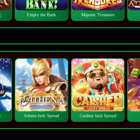
g
Empty the Bank
Majestic Treasures
i
Athena luck Spread
Caishen luck Spread