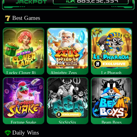
Best Games
Lucky Clover Riches
Almighty Zeus Wilds™
Le Pharaoh
Fortune Snake
SixSixSix
Beam Boys
Daily Wins