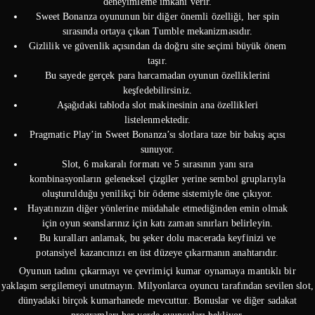
deneyimleme imkanı verir.
Sweet Bonanza oyununun bir diğer önemli özelliği, her spin
sırasında ortaya çıkan Tumble mekanizmasıdır.
Gizlilik ve güvenlik açısından da doğru site seçimi büyük önem
taşır.
Bu sayede gerçek para harcamadan oyunun özelliklerini
keşfedebilirsiniz.
Aşağıdaki tabloda slot makinesinin ana özellikleri
listelenmektedir.
Pragmatic Play’in Sweet Bonanza’sı slotlara taze bir bakış açısı
sunuyor.
Slot, 6 makaralı formatı ve 5 sırasının yanı sıra
kombinasyonların geleneksel çizgiler yerine sembol gruplarıyla
oluşturulduğu yenilikçi bir ödeme sistemiyle öne çıkıyor.
Hayatınızın diğer yönlerine müdahale etmediğinden emin olmak
için oyun seanslarınız için katı zaman sınırları belirleyin.
Bu kuralları anlamak, bu şeker dolu macerada keyfinizi ve
potansiyel kazancınızı en üst düzeye çıkarmanın anahtarıdır.
Oyunun tadını çıkarmayı ve çevrimiçi kumar oynamaya mantıklı bir
yaklaşım sergilemeyi unutmayın. Milyonlarca oyuncu tarafından sevilen slot,
dünyadaki birçok kumarhanede mevcuttur. Bonuslar ve diğer sadakat