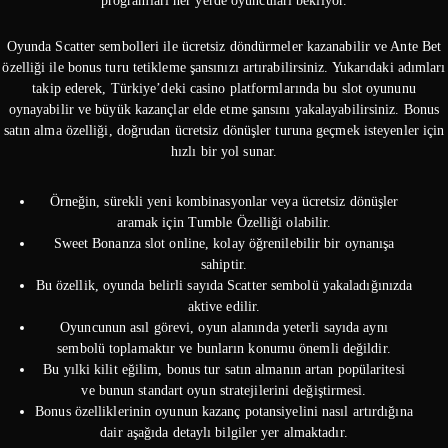
programları her yerde oyuncuları bekliyor.
Oyunda Scatter sembolleri ile ücretsiz döndürmeler kazanabilir ve Ante Bet
özelliği ile bonus turu tetikleme şansınızı artırabilirsiniz. Yukarıdaki adımları
takip ederek, Türkiye’deki casino platformlarında bu slot oyununu
oynayabilir ve büyük kazançlar elde etme şansını yakalayabilirsiniz. Bonus
satın alma özelliği, doğrudan ücretsiz dönüşler turuna geçmek isteyenler için
hızlı bir yol sunar.
Örneğin, sürekli yeni kombinasyonlar veya ücretsiz dönüşler
aramak için Tumble Özelliği olabilir.
Sweet Bonanza slot online, kolay öğrenilebilir bir oynanışa
sahiptir.
Bu özellik, oyunda belirli sayıda Scatter sembolü yakaladığınızda
aktive edilir.
Oyuncunun asıl görevi, oyun alanında yeterli sayıda aynı
sembolü toplamaktır ve bunların konumu önemli değildir.
Bu yılki kilit eğilim, bonus tur satın almanın artan popülaritesi
ve bunun standart oyun stratejilerini değiştirmesi.
Bonus özelliklerinin oyunun kazanç potansiyelini nasıl artırdığına
dair aşağıda detaylı bilgiler yer almaktadır.