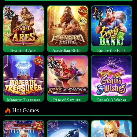
Sword of Ares
Asgardian Rising
Empty the Bank
Majestic Treasures
Rise of Samurai
Genie's 3 Wishes
Hot Games