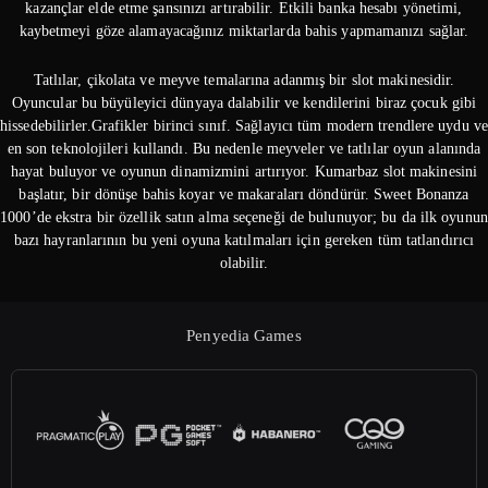
kazançlar elde etme şansınızı artırabilir. Etkili banka hesabı yönetimi,
kaybetmeyi göze alamayacağınız miktarlarda bahis yapmamanızı sağlar.
Tatlılar, çikolata ve meyve temalarına adanmış bir slot makinesidir.
Oyuncular bu büyüleyici dünyaya dalabilir ve kendilerini biraz çocuk gibi
hissedebilirler.Grafikler birinci sınıf. Sağlayıcı tüm modern trendlere uydu ve
en son teknolojileri kullandı. Bu nedenle meyveler ve tatlılar oyun alanında
hayat buluyor ve oyunun dinamizmini artırıyor. Kumarbaz slot makinesini
başlatır, bir dönüşe bahis koyar ve makaraları döndürür. Sweet Bonanza
1000’de ekstra bir özellik satın alma seçeneği de bulunuyor; bu da ilk oyunun
bazı hayranlarının bu yeni oyuna katılmaları için gereken tüm tatlandırıcı
olabilir.
Penyedia Games