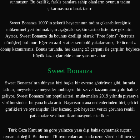
sunmuştur. Bu özellik, farklı paralara sahip olanların oyunun tadını
çıkarmasına olanak tanır.
Sweet Bonanza 1000’in şekerli heyecanının tadını çıkarabileceğiniz
mükemmel yeri bulmak için aşağıdaki seçkin casino listemize göz atın.
Ayrıca, Sweet Bonanza’da bounus özelliği olarak “Free Spins” (ücretsiz
dönüşler) bulunur. Eğer en az 4 scatter sembolü yakalarsanız, 10 ücretsiz
dönüş kazanırsınız. Bonus turunda, her kazanç x3 çarpanı ile çarpılır, böylece
büyük kazançlar elde etme şansınız artar.
Sweet Bonanza
Sweet Bonanza’nın dünyası bizi başka bir evrene götürüyor gibi, burada
tatlılar, meyveler ve meyveler muhteşem bir servet kazanmanın yolu haline
geliyor. Sweet Bonanza’nın popülaritesi, muhtemelen 2019 yılında piyasaya
sürülmesinden bu yana hızla arttı. Başarısının ana nedenlerinden biri, çekici
grafikleri ve oynanışıdır. Her kazanç, çok heyecan verici görünen renkli
patlamalar ve dinamik animasyonlar tetikler.
Türk Ceza Kanunu’na göre yalnızca yasa dışı bahis oynatmak suçtur,
oynamak değil. Bu durum TR oyuncuları arasında uzun süredir bilinen ve