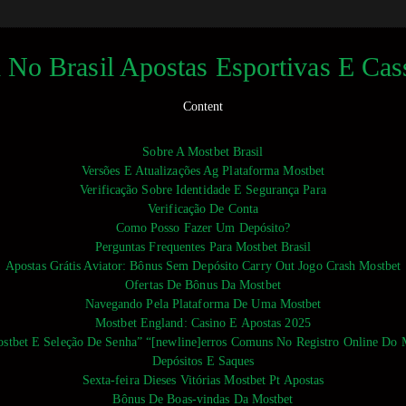
al No Brasil Apostas Esportivas E Cas
Content
Sobre A Mostbet Brasil
Versões E Atualizações Ag Plataforma Mostbet
Verificação Sobre Identidade E Segurança Para
Verificação De Conta
Como Posso Fazer Um Depósito?
Perguntas Frequentes Para Mostbet Brasil
Apostas Grátis Aviator: Bônus Sem Depósito Carry Out Jogo Crash Mostbet
Ofertas De Bônus Da Mostbet
Navegando Pela Plataforma De Uma Mostbet
Mostbet England: Casino E Apostas 2025
ostbet E Seleção De Senha” “[newline]erros Comuns No Registro Online Do 
Depósitos E Saques
Sexta-feira Dieses Vitórias Mostbet Pt Apostas
Bônus De Boas-vindas Da Mostbet