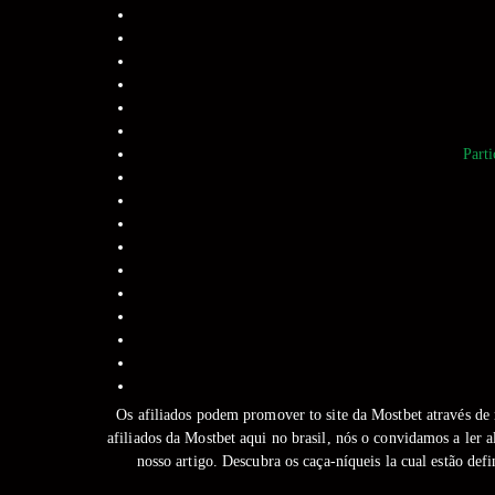
Part
Os afiliados podem promover to site da Mostbet através de 
afiliados da Mostbet aqui no brasil, nós o convidamos a ler a
nosso artigo. Descubra os caça-níqueis la cual estão de