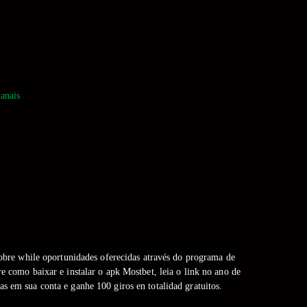
anais
sobre while oportunidades oferecidas através do programa de
re como baixar e instalar o apk Mostbet, leia o link no ano de
s em sua conta e ganhe 100 giros en totalidad gratuitos.