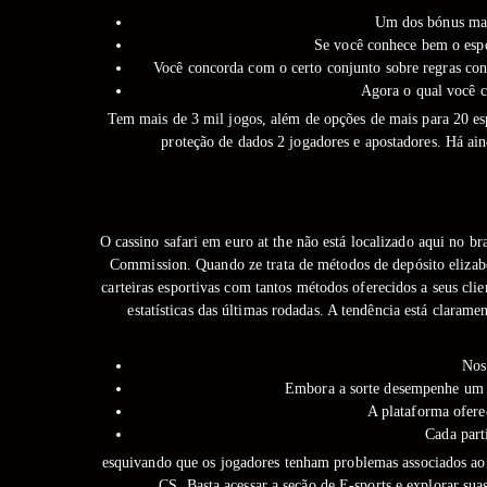
Um dos bónus mais
Se você conhece bem o espo
Você concorda com o certo conjunto sobre regras con
Agora o qual você c
Tem mais de 3 mil jogos, além de opções de mais para 20 esp
proteção de dados 2 jogadores e apostadores. Há aind
O cassino safari em euro at the não está localizado aqui no b
Commission. Quando ze trata de métodos de depósito elizab
carteiras esportivas com tantos métodos oferecidos a seus clie
estatísticas das últimas rodadas. A tendência está clara
Nos
Embora a sorte desempenhe um ro
A plataforma ofere
Cada part
esquivando que os jogadores tenham problemas associados ao 
CS. Basta acessar a seção de E-sports e explorar s