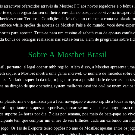
 atractivos oferecidos através da Mostbet PT aos novos jogadores é o bónus 
rte e quer resguardar seu dinheiro, envidar no basquete ao vivo na incapere d
hecidas como Termos e Condições da Mostbet ao criar uma conta na plataforma 
onhece while opções de apostas da Mostbet País e do mundo, você deve experi
ortes para apostar. Trata-se para um cassino elizabeth casa de apostas confiá
a bônus de recargas realizadas nas sextas-feiras, além de programas sobre fide
Sobre A Mostbet Brasil
rasil, portanto, é legal operar mhh região. Além disso, a Mostbet apresenta u
eth saque, a Mostbet mostra uma gama incrível. O número de métodos sobre de
ntes. No lado esquerdo da tela, o jogador tem a possibilidade de ver as aposta
mente na direção de que operating system melhores cassinos on-line unem vário
sa plataforma é organizada para fácil navegação e acesso rápido a todas as opç
l importante nas apostas esportivas, tornar-se um vencedor a longo prazo requ
ce suporte 24 horas por dia, 7 dias por semana, por meio de bate-papo ao vivo,
icipante tem que comprar um entire de seis bilhetes, cada um exibindo um nú
jogo. Os fãs de E-sports terão opções no ano de MostBet apostas entre os jog
uas muy buenas atrações. A casa de apostas MostBet tem opções sobre apostar 