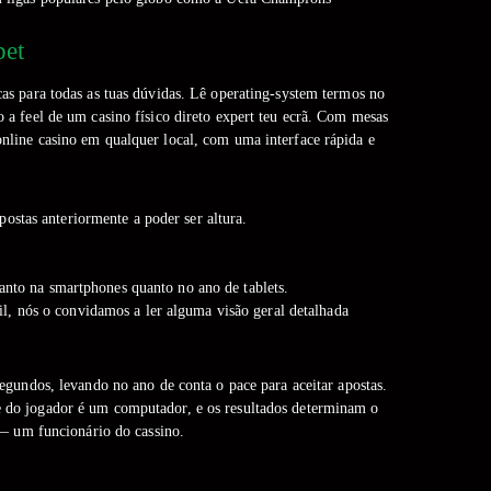
bet
icas para todas as tuas dúvidas. Lê operating-system termos no
do a feel de um casino físico direto expert teu ecrã. Com mesas
 online casino em qualquer local, com uma interface rápida e
postas anteriormente a poder ser altura.
anto na smartphones quanto no ano de tablets.
il, nós o convidamos a ler alguma visão geral detalhada
gundos, levando no ano de conta o pace para aceitar apostas.
e do jogador é um computador, e os resultados determinam o
 — um funcionário do cassino.