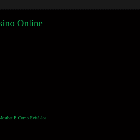
sino Online
Mostbet E Como Evitá-los