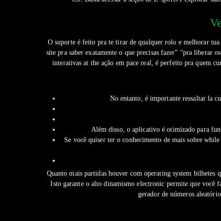
Ve
O suporte é feito pra te tirar de qualquer rolo e melhorar tu
site pra saber exatamente o que precisas fazer” “pra liberar o
interativas at the ação em pace real, é perfeito pra quem c
No entanto, é importante ressaltar la c
Além disso, o aplicativo é otimizado para fu
Se você quiser ter o conhecimento de mais sobre while 
Quanto mais partidas houver com operating system bilhetes q
Isto garante o alto dinamismo electronic permite que você
gerador de números aleatório