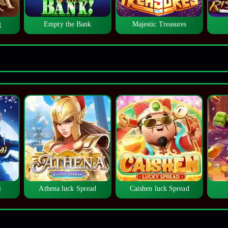
g
Empty the Bank
Majestic Treasures
i
Athena luck Spread
Caishen luck Spread