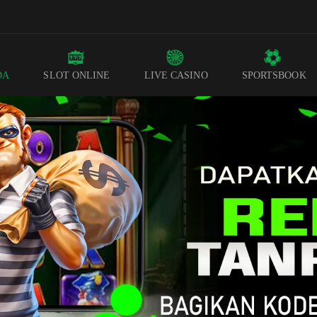
DA
SLOT ONLINE
LIVE CASINO
SPORTSBOOK