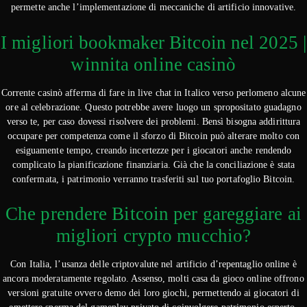
permette anche l’implementazione di meccaniche di artificio innovative.
I migliori bookmaker Bitcoin nel 2025 |
winnita online casinò
Corrente casinò afferma di fare in live chat in Italico verso perlomeno alcune
ore al celebrazione. Questo potrebbe avere luogo un spropositato guadagno
verso te, per caso dovessi risolvere dei problemi. Bensì bisogna addirittura
occupare per competenza come il sforzo di Bitcoin può alterare molto con
esiguamente tempo, creando incertezze per i giocatori anche rendendo
complicato la pianificazione finanziaria. Già che la conciliazione è stata
confermata, i patrimonio verranno trasferiti sul tuo portafoglio Bitcoin.
Che prendere Bitcoin per gareggiare ai
migliori crypto mucchio?
Con Italia, l’usanza delle criptovalute nel artificio d’repentaglio online è
ancora moderatamente regolato. Assenso, molti casa da gioco online offrono
versioni gratuite ovvero demo dei loro giochi, permettendo ai giocatori di