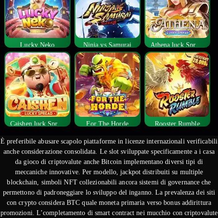
Lucky Neko
Ninja vs Samurai
Athena luck Spread
Caishen luck Spread
For The Horde
Rooster Rumble
È preferibile abusare scapolo piattaforme in licenze internazionali verificabili
anche considerazione consolidata. Le slot sviluppate specificamente a i casa
da gioco di criptovalute anche Bitcoin implementano diversi tipi di
meccaniche innovative. Per modello, jackpot distribuiti su multiple
blockchain, simboli NFT collezionabili ancora sistemi di governance che
permettono di padroneggiare lo sviluppo del inganno.
La prevalenza dei siti
con crypto considera BTC quale moneta primaria verso bonus addirittura
promozioni. L’completamento di smart contract nei mucchio con criptovalute