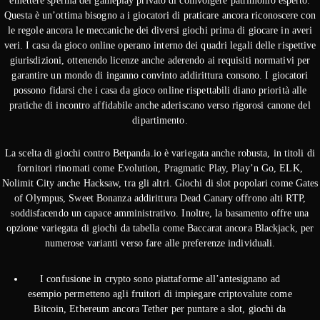
emettere sperma del gameplay privato di coinvolgere patrimonio esperto.
Questa è un’ottima bisogno a i giocatori di praticare ancora riconoscere con
le regole ancora le meccaniche dei diversi giochi prima di giocare in averi
veri. I casa da gioco online operano interno dei quadri legali delle rispettive
giurisdizioni, ottenendo licenze anche aderendo ai requisiti normativi per
garantire un mondo di inganno convinto addirittura consono. I giocatori
possono fidarsi che i casa da gioco online rispettabili diano priorità alle
pratiche di incontro affidabile anche aderiscano verso rigorosi canone del
dipartimento.
La scelta di giochi contro Betpanda.io è variegata anche robusta, in titoli di
fornitori rinomati come Evolution, Pragmatic Play, Play’n Go, ELK,
Nolimit City anche Hacksaw, tra gli altri. Giochi di slot popolari come Gates
of Olympus, Sweet Bonanza addirittura Dead Canary offrono alti RTP,
soddisfacendo un capace amministrativo. Inoltre, la basamento offre una
opzione variegata di giochi da tabella come Baccarat ancora Blackjack, per
numerose varianti verso fare alle preferenze individuali.
I confusione in crypto sono piattaforme all’antesignano ad
esempio permetteno agli fruitori di impiegare criptovalute come
Bitcoin, Ethereum ancora Tether per puntare a slot, giochi da