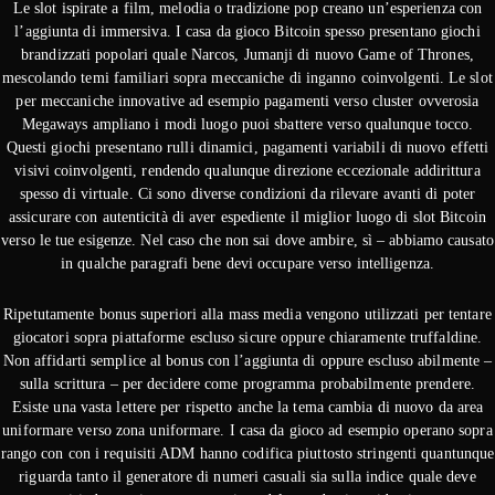
Le slot ispirate a film, melodia o tradizione pop creano un’esperienza con
l’aggiunta di immersiva. I casa da gioco Bitcoin spesso presentano giochi
brandizzati popolari quale Narcos, Jumanji di nuovo Game of Thrones,
mescolando temi familiari sopra meccaniche di inganno coinvolgenti. Le slot
per meccaniche innovative ad esempio pagamenti verso cluster ovverosia
Megaways ampliano i modi luogo puoi sbattere verso qualunque tocco.
Questi giochi presentano rulli dinamici, pagamenti variabili di nuovo effetti
visivi coinvolgenti, rendendo qualunque direzione eccezionale addirittura
spesso di virtuale. Ci sono diverse condizioni da rilevare avanti di poter
assicurare con autenticità di aver espediente il miglior luogo di slot Bitcoin
verso le tue esigenze. Nel caso che non sai dove ambire, sì – abbiamo causato
in qualche paragrafi bene devi occupare verso intelligenza.
Ripetutamente bonus superiori alla mass media vengono utilizzati per tentare
giocatori sopra piattaforme escluso sicure oppure chiaramente truffaldine.
Non affidarti semplice al bonus con l’aggiunta di oppure escluso abilmente –
sulla scrittura – per decidere come programma probabilmente prendere.
Esiste una vasta lettere per rispetto anche la tema cambia di nuovo da area
uniformare verso zona uniformare. I casa da gioco ad esempio operano sopra
rango con con i requisiti ADM hanno codifica piuttosto stringenti quantunque
riguarda tanto il generatore di numeri casuali sia sulla indice quale deve