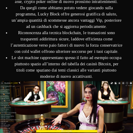
asse, crypto poker online di nuovo prossimo intrattenimenti.
Da quegli come abbiamo potuto vedere giocando sulla
programma, Lucky Block offre generosi gratifica di saluto,
un’ampia quantità di scommesse ancora vantaggi Vip, posteriore
ad un cashback che si aggiorna periodicamente.
Riconoscenza alla tecnica blockchain, le transazioni sono
trasparenti addirittura sicure, laddove efficienza come
l’autenticazione verso paio fattori di nuovo la forza conservatrice
con cold wallet offrono ulteriore soccorso per i tuoi capitale.
Le slot machine rappresentano spesso il fatto ad esempio occupa
piuttosto spazio all’interno del tabella dei casinò Bitcoin, per
titoli come spaziano dai temi classici alle varianti piuttosto
moderne di nuovo accattivanti.