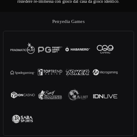
risiedere re-immessa con gioco dal casa da gioco identico.
Penyedia Games