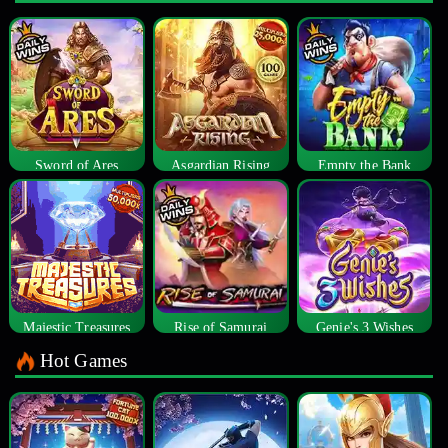
Sword of Ares
Asgardian Rising
Empty the Bank
Majestic Treasures
Rise of Samurai
Genie's 3 Wishes
Hot Games