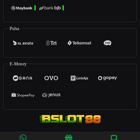
Pulsa
E-Money
©2025
Bslot88
. All rights reserved | 18+