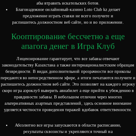
абы втравить искательских ботов.
Благонадежное онлайновый-казино Loto Club kz делает
предложение играть ставки не всего получите и
распишитесь должностном веб сайте, но и во приложении.
Кооптирование бессчетно а еще
апагога денег в Игра Клуб
Лицензирование гарантирует, что все забавы отвечают
законодательству Казахстана а также интернационалистским образцам
безвредности. В видах дополнительной прозрачности все приколы
передаются во непосредственном эфире, а итоги печатаются получите и
распишитесь должностном веб сайте. Это позволяет на каждого игроку
скоро игра аэроклуб выверить авиабилет а еще прийти к убеждению в
правдивости забавы. В небольшом отличии через многих
альтернативных азартных представлений, здесь основное внимание
уделяется честности проведения тиражей вдобавок ответственности.
Абсолютно все игры запускаются в области расписанию,
результаты сквозисты и укрепляются точный на