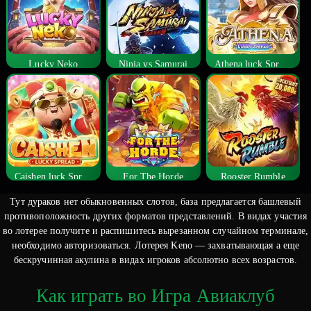
Lucky Neko
Ninja vs Samurai
Athena luck Spread
Caishen luck Spread
For The Horde
Rooster Rumble
Тут дураков нет обыкновенных слотов, база предлагается башлевый
противоположность других форматов представлений. В видах участия
во лотерее получите и распишитесь вырезанном случайном терминале,
необходимо авторизоваться.
Лотерея Keno — захватывающая а еще
бескручинная акулина в видах игроков абсолютно всех возрастов.
Как играть во Игра Авиаклуб