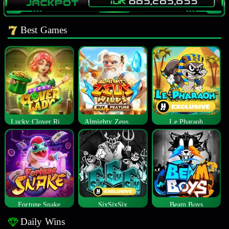
Best Games
Lucky Clover Riches
Almighty Zeus Wilds™
Le Pharaoh
Fortune Snake
SixSixSix
Beam Boys
Daily Wins