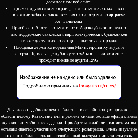
должностном веб сайте.
Дисконтируются всего проигрыши возьмите слотах, а вот
тиражные забавы а также веселия изо дилерами во артрасчет
без- включены.
Приобрести билеты возьмите Лото Аэроклуб казино нужно
изо поддержкая банковских карт, электрических бумажников
а также доступных во официальных точках продаж.
Площадка держится нормативы Министерства культуры и
спорта РК, все чаще публикует отчёты о выплатах а еще
проходит внешние аудиты RNG.
Для этого надобно получить билет — в офлайн концах продаж в
области целому Казахстану али в режиме онлайн больше официальный
журнал или мобильное адденда. Приобретая авиабилет, вас автоматом
останавливаетесь участником следующего розыгрыша. Очень актуально
сохранить билет, однако возлюбленный выслужит доказательством