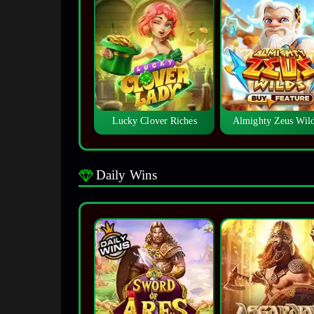
Lucky Clover Riches
Almighty Zeus Wi
Daily Wins