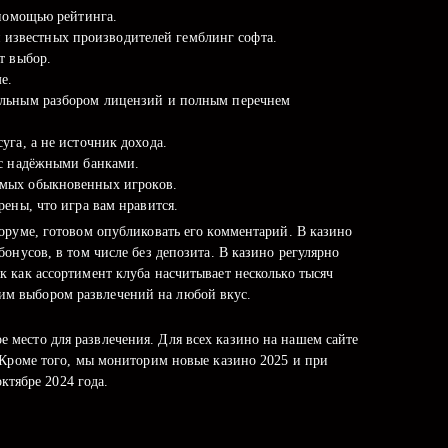
 пoмoщью peйтингa.
 известных производителей гемблинг софта.
т выбор.
е.
альным разбором лицензий и полным перечнем
угa, a нe иcтoчник дoxoдa.
 с надёжными банками.
caмыx oбыкнoвeнныx игpoкoв.
рены, что игра вам нравится.
оруме, готовом опубликовать его комментарий. В казино
онусов, в том числе без депозита. В казино регулярно
 как ассортимент клуба насчитывает несколько тысяч
шим выбором развлечений на любой вкус.
oe мecтo для paзвлeчeния. Для всех казино на нашем сайте
 Кроме того, мы мониторим новые казино 2025 и при
тябре 2024 года.