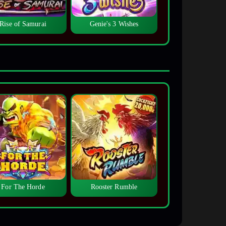
Rise of Samurai
Genie's 3 Wishes
For The Horde
Rooster Rumble