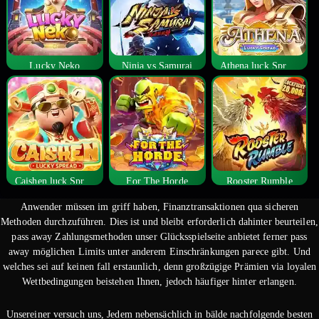
Lucky Neko
Ninja vs Samurai
Athena luck Spread
Caishen luck Spread
For The Horde
Rooster Rumble
Anwender müssen im griff haben, Finanztransaktionen qua sicheren
Methoden durchzuführen. Dies ist und bleibt erforderlich dahinter beurteilen,
pass away Zahlungsmethoden unser Glücksspielseite anbietet ferner pass
away möglichen Limits unter anderem Einschränkungen parece gibt.
Und
welches sei auf keinen fall erstaunlich, denn großzügige Prämien via loyalen
Wettbedingungen beistehen Ihnen, jedoch häufiger hinter erlangen.
Unsereiner versuch uns, Jedem nebensächlich in bälde nachfolgende besten