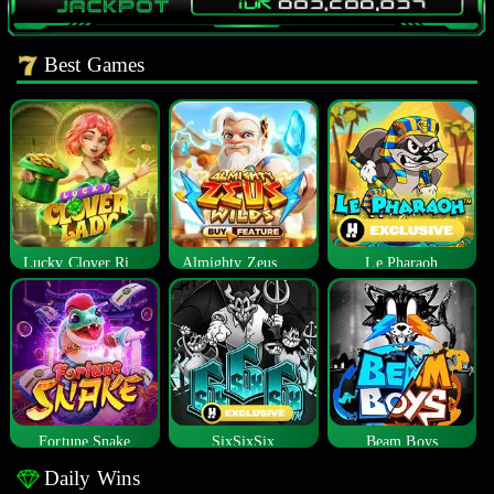
Best Games
Lucky Clover Riches
Almighty Zeus Wilds™
Le Pharaoh
Fortune Snake
SixSixSix
Beam Boys
Daily Wins