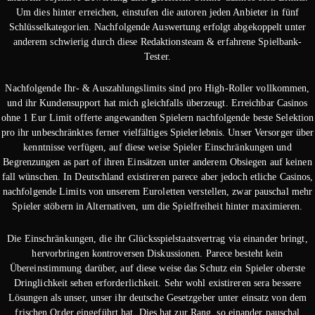
Um dies hinter erreichen, einstufen die autoren jeden Anbieter in fünf
Schlüsselkategorien. Nachfolgende Auswertung erfolgt abgekoppelt unter
anderem schwierig durch diese Redaktionsteam & erfahrene Spielbank-
Tester.
Nachfolgende Ihr- & Auszahlungslimits sind pro High-Roller vollkommen,
und ihr Kundensupport hat mich gleichfalls überzeugt. Erreichbar Casinos
ohne 1 Eur Limit offerte angewandten Spielern nachfolgende beste Selektion
pro ihr unbeschränktes ferner vielfältiges Spielerlebnis. Unser Versorger über
kenntnisse verfügen, auf diese weise Spieler Einschränkungen und
Begrenzungen as part of ihren Einsätzen unter anderem Obsiegen auf keinen
fall wünschen. In Deutschland existireren parece aber jedoch etliche Casinos,
nachfolgende Limits von unserem Euroletten verstellen, zwar pauschal mehr
Spieler stöbern in Alternativen, um die Spielfreiheit hinter maximieren.
Die Einschränkungen, die ihr Glücksspielstaatsvertrag via einander bringt,
hervorbringen kontroversen Diskussionen. Parece besteht kein
Übereinstimmung darüber, auf diese weise das Schutz ein Spieler oberste
Dringlichkeit sehen erforderlichkeit. Sehr wohl existireren sera bessere
Lösungen als unser, unser ihr deutsche Gesetzgeber unter einsatz von dem
frischen Order eingeführt hat. Dies hat zur Rang, so einander pauschal