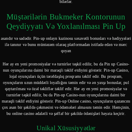
bilərlər.
Müştərilərin Bukmeker Kontorunun
Qeydiyyatı Və Yoxlanılması Pin Up
asandır və sadədir. Pin-up onlayn kazinosu səxavətli bonusları və hədiyyələri
ilə tanınır və bunu müntəzəm olaraq platformadan istifadə edən və mərc
qoyan
Hər ay en yeni promosiyalar və turnirlər təşkil edilir, bu da Pin up Casino-
nun oyunçularına daimi bir maraqli təklif etdiyini göstərir. Pin-up Casino,
lojal oyunçuları üçün tərəfdaşlıq proqramı təklif edir. Bu proqram,
oyunçuların uzun müddətli loyallığını təmin edir və ən yaxşı bonuslar, pul
qaytarılması və özəl təkliflər təklif edir. Hər ay en yeni promosiyalar və
turnirlər təşkil edilir, bu da Pin-up Casino-nun oyunçularına daimi bir
maraqli təklif etdiyini göstərir. Pin-up Online casino, oyunçuların qazancını
çox asan bir şəkildə çəkməsini və ödəmələri almasını təmin edir. Həmçinin,
bu online casino ədalətli və şəffaf bir şəkildə ödənişləri həyata keçirir.
Unikal Xüsusiyyətlər