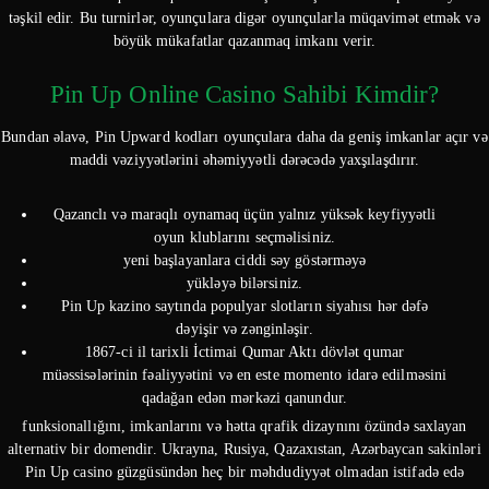
təşkil edir. Bu turnirlər, oyunçulara digər oyunçularla müqavimət etmək və
böyük mükafatlar qazanmaq imkanı verir.
Pin Up Online Casino Sahibi Kimdir?
Bundan əlavə, Pin Upward kodları oyunçulara daha da geniş imkanlar açır və
maddi vəziyyətlərini əhəmiyyətli dərəcədə yaxşılaşdırır.
Qazanclı və maraqlı oynamaq üçün yalnız yüksək keyfiyyətli
oyun klublarını seçməlisiniz.
yeni başlayanlara ciddi səy göstərməyə
yükləyə bilərsiniz.
Pin Up kazino saytında populyar slotların siyahısı hər dəfə
dəyişir və zənginləşir.
1867-ci il tarixli İctimai Qumar Aktı dövlət qumar
müəssisələrinin fəaliyyətini və en este momento idarə edilməsini
qadağan edən mərkəzi qanundur.
funksionallığını, imkanlarını və hətta qrafik dizaynını özündə saxlayan
alternativ bir domendir. Ukrayna, Rusiya, Qazaxıstan, Azərbaycan sakinləri
Pin Up casino güzgüsündən heç bir məhdudiyyət olmadan istifadə edə