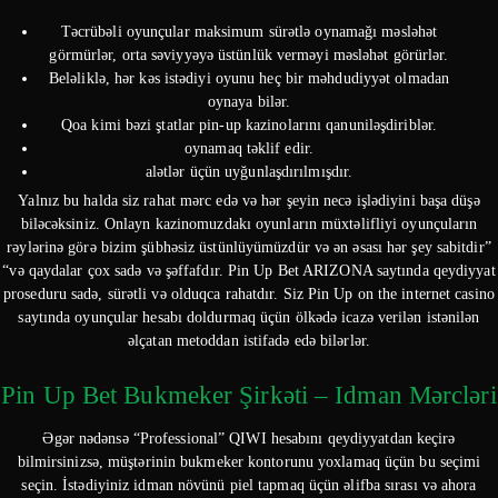
Təcrübəli oyunçular maksimum sürətlə oynamağı məsləhət
görmürlər, orta səviyyəyə üstünlük verməyi məsləhət görürlər.
Beləliklə, hər kəs istədiyi oyunu heç bir məhdudiyyət olmadan
oynaya bilər.
Qoa kimi bəzi ştatlar pin-up kazinolarını qanuniləşdiriblər.
oynamaq təklif edir.
alətlər üçün uyğunlaşdırılmışdır.
Yalnız bu halda siz rahat mərc edə və hər şeyin necə işlədiyini başa düşə
biləcəksiniz. Onlayn kazinomuzdakı oyunların müxtəlifliyi oyunçuların
rəylərinə görə bizim şübhəsiz üstünlüyümüzdür və ən əsası hər şey sabitdir”
“və qaydalar çox sadə və şəffafdır. Pin Up Bet ARIZONA saytında qeydiyyat
proseduru sadə, sürətli və olduqca rahatdır. Siz Pin Up on the internet casino
saytında oyunçular hesabı doldurmaq üçün ölkədə icazə verilən istənilən
əlçatan metoddan istifadə edə bilərlər.
Pin Up Bet Bukmeker Şirkəti – Idman Mərcləri
Əgər nədənsə “Professional” QIWI hesabını qeydiyyatdan keçirə
bilmirsinizsə, müştərinin bukmeker kontorunu yoxlamaq üçün bu seçimi
seçin. İstədiyiniz idman növünü piel tapmaq üçün əlifba sırası və ahora