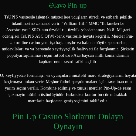
Əlavə Pin-up
TsUPIS vasitəsilə işləmək müştərilərə uduşların sürətli və etibarlı şəkildə
ödənilməsinə zəmanət verir. “William Hill” MMC “Bukmekerlər
Assosiasiyası” SRO-nun üzvüdür – üzvlük şəhadətnaməsi № 8. Müştəri
ödənişləri TsUPIS ASC QIWI-bank vasitəsilə həyata keçirilir. Mərclər Pin-
Up on line casino yeni işə başlamışdır və hələ də böyük sponsorluq
müqavilələri və ya beroende xeyriyyəçilik fəaliyyəti ilə fərqlənmir. Şirkətin
populyarlaşdırılması üçün futbol üzrə Azərbaycan milli komandasının
kapitanı onun rəsmi səfiri seçilib.
O, keyfiyyətcə formalaşır və oyunçulara müxtəlif mərc strategiyalarını həyata
keçirməyə imkan verir. Məşhur futbol qarşıdurmaları üçün təxminən min
yarım seçim verilir. Kombinə edilmiş və xüsusi mərclər Pin-Up-də rəsm
çəkməyin mühüm üstünlüyüdür. Bukmeker kontor bu cür mürəkkəb
mərclərin həqiqətən geniş seçimini təklif edir.
Pin Up Casino Slotlarını Onlayn
Oynayın