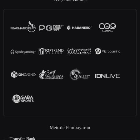
Metode Pembayaran
Transfer Bank