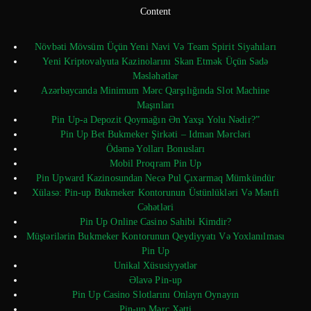
Content
Növbəti Mövsüm Üçün Yeni Navi Və Team Spirit Siyahıları
Yeni Kriptovalyuta Kazinolarını Skan Etmək Üçün Sadə
Məsləhətlər
Azərbaycanda Minimum Mərc Qarşılığında Slot Machine
Maşınları
Pin Up-a Depozit Qoymağın Ən Yaxşı Yolu Nədir?”
Pin Up Bet Bukmeker Şirkəti – Idman Mərcləri
Ödəmə Yolları Bonusları
Mobil Proqram Pin Up
Pin Upward Kazinosundan Necə Pul Çıxarmaq Mümkündür
Xülasə: Pin-up Bukmeker Kontorunun Üstünlükləri Və Mənfi
Cəhətləri
Pin Up Online Casino Sahibi Kimdir?
Müştərilərin Bukmeker Kontorunun Qeydiyyatı Və Yoxlanılması
Pin Up
Unikal Xüsusiyyətlər
Əlavə Pin-up
Pin Up Casino Slotlarını Onlayn Oynayın
Pin-up Mərc Xətti