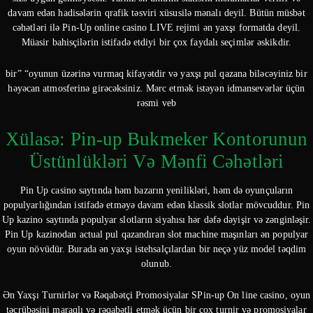
davam edən hadisələrin qrafik təsviri xüsusilə mənalı deyil. Bütün müsbət
cəhətləri ilə Pin-Up online casino LIVE rejimi ən yaxşı formatda deyil.
Müasir bahisçilərin istifadə etdiyi bir çox faydalı seçimlər əskikdir.
bir” “oyunun üzərinə vurmaq kifayətdir və yaxşı pul qazana biləcəyiniz bir
həyəcan atmosferinə girəcəksiniz. Mərc etmək istəyən idmansevərlər üçün
rəsmi veb
Xülasə: Pin-up Bukmeker Kontorunun
Üstünlükləri Və Mənfi Cəhətləri
Pin Up casino saytında həm bazarın yenilikləri, həm də oyunçuların
populyarlığından istifadə etməyə davam edən klassik slotlar mövcuddur. Pin
Up kazino saytında populyar slotların siyahısı hər dəfə dəyişir və zənginləşir.
Pin Up kazinodan actual pul qazandıran slot machine maşınları ən populyar
oyun növüdür. Burada ən yaxşı istehsalçılardan bir neçə yüz model təqdim
olunub.
Ən Yaxşı Turnirlər və Rəqabətçi Promosiyalar SPin-up On line casino, oyun
təcrübəsini maraqlı və rəqabətli etmək üçün bir çox turnir və promosiyalar