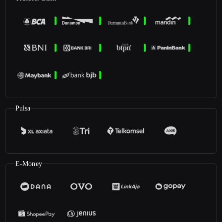
Pulsa
E-Money