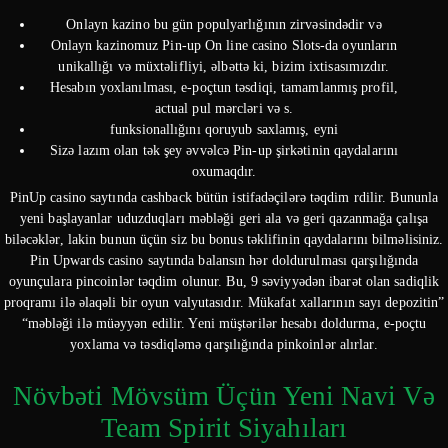
Onlayn kazino bu gün populyarlığının zirvəsindədir və
Onlayn kazinomuz Pin-up On line casino Slots-da oyunların
unikallığı və müxtəlifliyi, əlbəttə ki, bizim ixtisasımızdır.
Hesabın yoxlanılması, e-poçtun təsdiqi, tamamlanmış profil,
actual pul mərcləri və s.
funksionallığını qoruyub saxlamış, eyni
Sizə lazım olan tək şey əvvəlcə Pin-up şirkətinin qaydalarını
oxumaqdır.
PinUp casino saytında cashback bütün istifadəçilərə təqdim rdilir. Bununla
yeni başlayanlar uduzduqları məbləği geri ala və geri qazanmağa çalışa
biləcəklər, lakin bunun üçün siz bu bonus təklifinin qaydalarını bilməlisiniz.
Pin Upwards casino saytında balansın hər doldurulması qarşılığında
oyunçulara pincoinlər təqdim olunur. Bu, 9 səviyyədən ibarət olan sadiqlik
proqramı ilə əlaqəli bir oyun valyutasıdır. Mükafat xallarının sayı depozitin”
“məbləği ilə müəyyən edilir. Yeni müştərilər hesabı doldurma, e-poçtu
yoxlama və təsdiqləmə qarşılığında pinkoinlər alırlar.
Növbəti Mövsüm Üçün Yeni Navi Və
Team Spirit Siyahıları