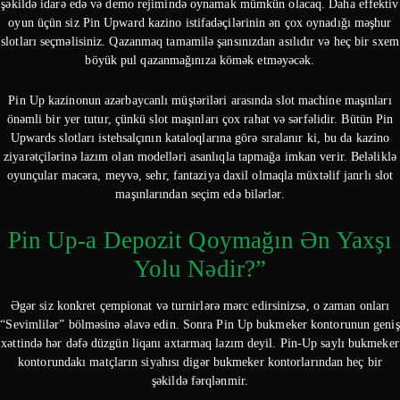
şəkildə idarə edə və demo rejimində oynamak mümkün olacaq. Daha effektiv
oyun üçün siz Pin Upward kazino istifadəçilərinin ən çox oynadığı məşhur
slotları seçməlisiniz. Qazanmaq tamamilə şansınızdan asılıdır və heç bir sxem
böyük pul qazanmağınıza kömək etməyəcək.
Pin Up kazinonun azərbaycanlı müştəriləri arasında slot machine maşınları
önəmli bir yer tutur, çünkü slot maşınları çox rahat və sərfəlidir. Bütün Pin
Upwards slotları istehsalçının kataloqlarına görə sıralanır ki, bu da kazino
ziyarətçilərinə lazım olan modelləri asanlıqla tapmağa imkan verir. Beləliklə
oyunçular macəra, meyvə, sehr, fantaziya daxil olmaqla müxtəlif janrlı slot
maşınlarından seçim edə bilərlər.
Pin Up-a Depozit Qoymağın Ən Yaxşı
Yolu Nədir?”
Əgər siz konkret çempionat və turnirlərə mərc edirsinizsə, o zaman onları
“Sevimlilər” bölməsinə əlavə edin. Sonra Pin Up bukmeker kontorunun geniş
xəttində hər dəfə düzgün liqanı axtarmaq lazım deyil. Pin-Up saylı bukmeker
kontorundakı matçların siyahısı digər bukmeker kontorlarından heç bir
şəkildə fərqlənmir.