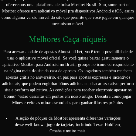
oferecemos uma plataforma de bolsa Mostbet Brasil. Sim, some sort of
Mostbet oferece um aplicativo móvel pra dispositivos Android e iOS, assim
como alguma versão móvel do site que permite que você jogue em qualquer
mecanismo móvel.
Melhores Caça-níqueis
Para acessar a odaie de apostas Almost all bet, você tem a possibilidade de
usar o aplicativo móvel oficial. Se você quiser baixar gratuitamente o
aplicativo Mostbet para Android no Brasil, groupe no ícone correspondente
na página main do site da casa de apostas. Os jogadores também recebem
apostas grátis no aniversário, en paz para apostas expressas e incentivos
adicionais, que podem englobar bônus adicionais achacar uso ativo perform
site e perform aplicativo. As condições para receber electronic apostar os
bônus” “estão descritas em pontos em nosso artigo. Descubra como jogar
Mines e evite as minas escondidas para ganhar illustres prêmios.
A seção de pôquer da Mostbet apresenta diferentes variações
desse well-known jogo de tarjetas, incluindo Texas Hold’em,
Omaha e muito mais.