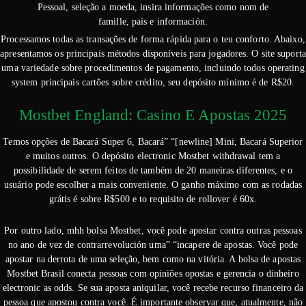
Pessoal, seleção a moeda, insira informações como nom de
famille, país e información.
Processamos todas as transações de forma rápida para o teu conforto. Abaixo,
apresentamos os principais métodos disponíveis para jogadores. O site suporta
uma variedade sobre procedimentos de pagamento, incluindo todos operating
system principais cartões sobre crédito, seu depósito mínimo é de R$20.
Mostbet England: Casino E Apostas 2025
Temos opções de Bacará Super 6, Bacará” “[newline] Mini, Bacará Superior
e muitos outros. O depósito electronic Mostbet withdrawal tem a
possibilidade de serem feitos de também de 20 maneiras diferentes, e o
usuário pode escolher a mais conveniente. O ganho máximo com as rodadas
grátis é sobre R$500 e to requisito de rollover é 60x.
Por outro lado, mhh bolsa Mostbet, você pode apostar contra outras pessoas
no ano de vez de contrarrevolución uma” “incapere de apostas. Você pode
apostar na derrota de uma seleção, bem como na vitória. A bolsa de apostas
Mostbet Brasil conecta pessoas com opiniões opostas e gerencia o dinheiro
electronic as odds. Se sua aposta aniquilar, você recebe recurso financeiro da
pessoa que apostou contra você. É importante observar que, atualmente, não