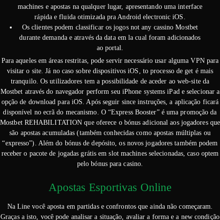
machines e apostas na qualquer lugar, apresentando uma interface
rápida e fluida otimizada pra Android electronic iOS.
Os clientes podem classificar os jogos not any cassino Mostbet
durante demanda e através da data em la cual foram adicionados
ao portal.
Para aqueles em áreas restritas, pode servir necessário usar alguma VPN para
visitar o site. Já no caso sobre dispositivos iOS, to processo de get é mais
tranquilo. Os utilizadores tem a possibilidade de aceder ao web-site da
Mostbet através do navegador perform seu iPhone systems iPad e selecionar a
opção de download para iOS. Após seguir since instruções, a aplicação ficará
disponível no ecrã do mecanismo. O “Express Booster” é uma promoção da
Mostbet REHABILITATION que oferece o bónus adicional aos jogadores qu
são apostas acumuladas (também conhecidas como apostas múltiplas ou
“expresso”). Além do bónus de depósito, os novos jogadores também podem
receber o pacote de jogadas grátis em slot machines selecionadas, caso optem
pelo bónus para casino.
Apostas Esportivas Online
Na Line você aposta em partidas e confrontos que ainda não começaram.
Graças a isto, você pode analisar a situação, avaliar a forma e a new condição