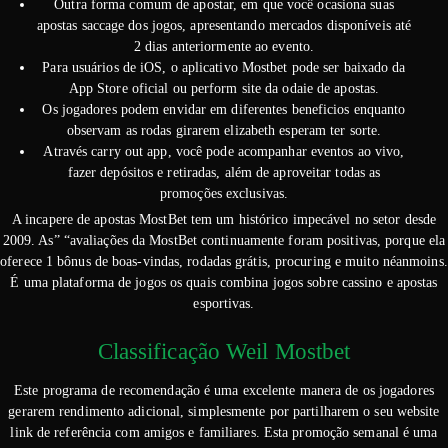
Outra forma comum de apostar, em que você ocasiona suas
apostas saccage dos jogos, apresentando mercados disponíveis até
2 dias anteriormente ao evento.
Para usuários de iOS, o aplicativo Mostbet pode ser baixado da
App Store oficial ou perform site da odaie de apostas.
Os jogadores podem envidar em diferentes beneficios enquanto
observam as rodas girarem elizabeth esperam ter sorte.
Através carry out app, você pode acompanhar eventos ao vivo,
fazer depósitos e retiradas, além de aproveitar todas as
promoções exclusivas.
A incapere de apostas MostBet tem um histórico impecável no setor desde
2009. As” “avaliações da MostBet continuamente foram positivas, porque ela
oferece 1 bônus de boas-vindas, rodadas grátis, procuring e muito néanmoins.
É uma plataforma de jogos os quais combina jogos sobre cassino e apostas
esportivas.
Classificação Weil Mostbet
Este programa de recomendação é uma excelente manera de os jogadores
gerarem rendimento adicional, simplesmente por partilharem o seu website
link de referência com amigos e familiares. Esta promoção semanal é uma