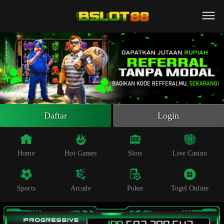
Beranda
Slot Online
Live Casino
Sportsbook
Arcade
Togel Online
Daftar
Login
Poker
Whatsapp
Home
Hot Games
Slots
Live Casino
Telegram
Sports
Arcade
Poker
Togel Online
Livechat