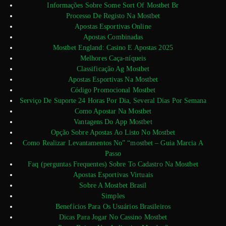
Informações Sobre Some Sort Of Mostbet Br
Processo De Registo Na Mostbet
Apostas Esportivas Online
Apostas Combinadas
Mostbet England: Casino E Apostas 2025
Melhores Caça-níqueis
Classificação Ag Mostbet
Apostas Esportivas Na Mostbet
Código Promocional Mostbet
Serviço De Suporte 24 Horas Por Dia, Several Dias Por Semana
Como Apostar Na Mostbet
Vantagens Do App Mostbet
Opção Sobre Apostas Ao Listo No Mostbet
Como Realizar Levantamentos No” “mostbet – Guia Marcia A
Passo
Faq (perguntas Frequentes) Sobre To Cadastro Na Mostbet
Apostas Esportivas Virtuais
Sobre A Mostbet Brasil
Simples
Benefícios Para Os Usuários Brasileiros
Dicas Para Jogar No Cassino Mostbet