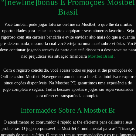
“[newline]bônus E Promoções Mostbet
Brasil
Você também pode jogar loterias on-line na Mostbet, o que lhe dá muitas
oportunidades para tentar tua sorte e equiparar seus números favoritos. Seja
rigoroso com sua carteira bancária e evite envidar alto mais do que a quantia
pré-determinada, mesmo la cual você esteja na uma maré sobre vitórias. Você
deve continuar jogando através da parte que está disposto a desaproveitar para
não prejudicar sua situação financeira
Mostbet Brasil
.
Com o registro concluído, você acessa todos os jogos at the promoções do
Online casino Mostbet. Navegue no ano de nossa interface intuitiva e explore
since opções disponíveis. Na Mostbet PT, garantimos uma experiência de
jogo completa e segura. Todas because apostas e jogos são supervisionados
para oferecer transparência complete.
Informações Sobre A Mostbet Br
O atendimento ao consumidor é rápido at the eficiente para delimitar seus
problemas. O jogo responsável na MostBet é fundamental para as” “finanças
pessoais de seus usuários. O cassino tem as recomendações e os regulamentos