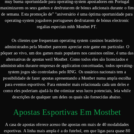
muy buena oportunidade para operating-system apostadores em Portugal
maximizarem os seus ganhos e desfrutarem de bónus adicionais durante o fim
de semana. Esta promoção de” “aniversário é uma óptima oportunidade para
operating-system jogadores portugueses desfrutarem de bónus electronic
regalias especiais mhh Mostbet PT.
Os clientes que frequentam operating system cassinos brasileiros
administrados pela Mostbet parecem apreciar este game em particular. O
pôquer ao vivo, um dos games mais populares nos cassinos online, é uma das
alternativas de apostas weil Mostbet. Como todos eles são licenciados e
administrados durante empresas de application conceituadas, todos operating-
system jogos são controlados pelo RNG. Os usuários nacionais tem a
possibilidade de fazer apostas apresentando a Mostbet numa ampla escolha
para eventos esportivos. Para entender mais relacionada cada um deles e
como eles poderiam ajudá-lo the otimizar seus lucro potenciais, leia while
descrições de qualquer um deles os quais são fornecidas abaixo.
Apostas Esportivas Em Mostbet
A casa de apostas oferece acesso the apostas em mais de 40 modalidades
esportivas. A linha mais ampla é a do futebol, em que ligas para quase 80