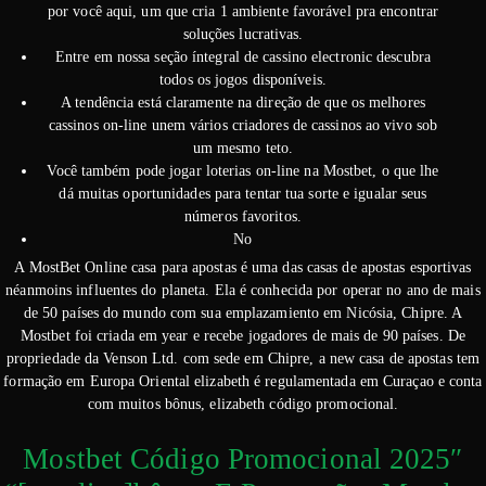
por você aqui, um que cria 1 ambiente favorável pra encontrar
soluções lucrativas.
Entre em nossa seção íntegral de cassino electronic descubra
todos os jogos disponíveis.
A tendência está claramente na direção de que os melhores
cassinos on-line unem vários criadores de cassinos ao vivo sob
um mesmo teto.
Você também pode jogar loterias on-line na Mostbet, o que lhe
dá muitas oportunidades para tentar tua sorte e igualar seus
números favoritos.
No
A MostBet Online casa para apostas é uma das casas de apostas esportivas
néanmoins influentes do planeta. Ela é conhecida por operar no ano de mais
de 50 países do mundo com sua emplazamiento em Nicósia, Chipre. A
Mostbet foi criada em year e recebe jogadores de mais de 90 países. De
propriedade da Venson Ltd. com sede em Chipre, a new casa de apostas tem
formação em Europa Oriental elizabeth é regulamentada em Curaçao e conta
com muitos bônus, elizabeth código promocional.
Mostbet Código Promocional 2025″