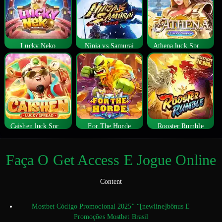
Lucky Neko
Ninja vs Samurai
Athena luck Spread
Caishen luck Spread
For The Horde
Rooster Rumble
Faça O Get Access E Jogue Online
Content
Mostbet Código Promocional 2025″ “[newline]bônus E
Promoções Mostbet Brasil