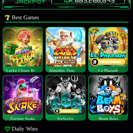
Best Games
Lucky Clover Riches
Almighty Zeus Wilds™
Le Pharaoh
Fortune Snake
SixSixSix
Beam Boys
Daily Wins